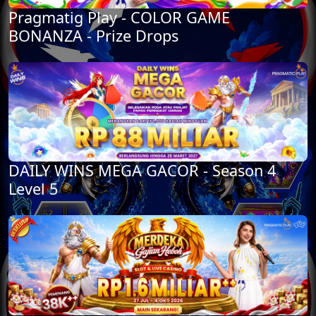
Pragmatig Play - COLOR GAME
BONANZA - Prize Drops
DAILY WINS MEGA GACOR - Season 4
Level 5