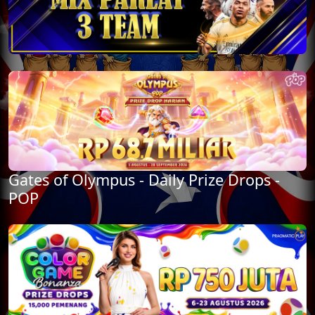
Gates of Olympus - Daily Prize Drops -
POP