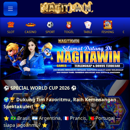
CASINO
SPORT
TOGEL
TABLE
FISHING
COCK F.
ARC
⚽
SPECIAL WORLD CUP 2026
⚽
🌍🏆
Dukung Tim Favoritmu, Raih Kemenangan
Spektakuler!
🏆🌍
⭐ 🇧🇷 Brasil, 🇦🇷 Argentina, 🇫🇷 Prancis, 🇵🇹 Portugal —
siapa jagoanmu? ⭐