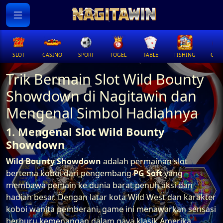
SLOT
CASINO
SPORT
TOGEL
TABLE
FISHING
COCK
Trik Bermain Slot Wild Bounty
Showdown di Nagitawin dan
Mengenal Simbol Hadiahnya
1. Mengenal Slot Wild Bounty
Showdown
Wild Bounty Showdown
adalah permainan slot
bertema koboi dari pengembang
PG Soft
yang
membawa pemain ke dunia barat penuh aksi dan
hadiah besar. Dengan latar kota Wild West dan karakter
koboi wanita pemberani, game ini menawarkan sensasi
berburu kemenangan dalam gaya klasik Amerika.