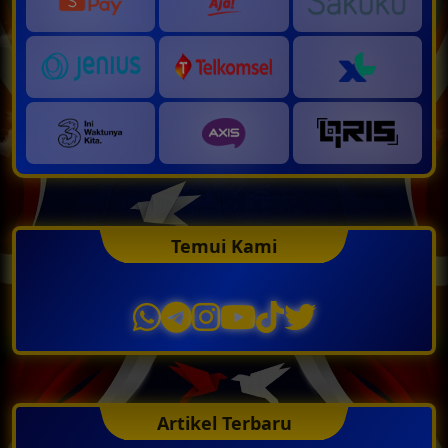
Temui Kami
Artikel Terbaru