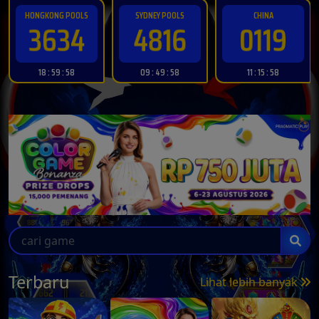
HONGKONG POOLS
SYDNEY POOLS
CHINA
3634
4816
0119
18 : 59 : 55
09 : 49 : 55
11 : 15 : 55
Terbaru
Lihat lebih banyak