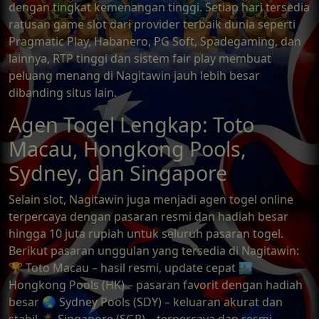
dengan tingkat kemenangan tinggi. Setiap hari tersedia
ratusan game slot dari provider terbaik dunia seperti
Pragmatic Play, Habanero, PG Soft, Spadegaming, dan
lainnya, RTP tinggi dan sistem fair play membuat
peluang menang di Nagitawin jauh lebih besar
dibanding situs lain.
Agen Togel Lengkap: Toto
Macau, Hongkong Pools,
Sydney, dan Singapore
Selain slot, Nagitawin juga menjadi agen togel online
terpercaya dengan pasaran resmi dan hadiah besar
hingga 10 juta rupiah untuk seluruh pasaran togel.
Berikut pasaran unggulan yang tersedia di Nagitawin:
🏆 Toto Macau – hasil resmi, update cepat 🏙️
Hongkong Pools (HK) – pasaran favorit dengan hadiah
besar 🌏 Sydney Pools (SDY) – keluaran akurat dan
stabil 🏝️ Singapore (SGP) – terpercaya dan resmi