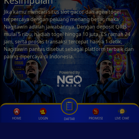
Kesimpulan
Jika kamu mencari situs slot gacor dan agen togel
terpercaya dengan peluang menang besar, maka
Nagitawin adalah jawabannya. Dengan deposit QRIS
mulai 5 ribu, hadiah togel hingga 10 juta, CS ramah 24
jam, serta proses transaksi tercepat hanya 1 detik,
Nagitawin pantas disebut sebagai platform terbaik dan
paling dipercaya di Indonesia.
Powered By
HOME
LOGIN
PROMOSI
LIVE CHAT
DAFTAR