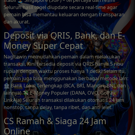
Seluruh hasil togel diupdate secara real-time agar
pemain bisa memantau keluaran dengan transparan
dan akurat.
Deposit via QRIS, Bank, dan E-
Money Super Cepat
Nagitawin memudahkan pemain dalam melakukan
transaksi. Kini tersedia deposit via QRIS hanya 5 ribu
rupiah dengan waktu proses hanya 1 detik! Selain itu,
pemain juga bisa menggunakan berbagai metode lain:
🏦 Bank Lokal Terlengkap (BCA, BRI, Mandiri, BNI, dan
lainnya) 💸 E-Money Populer (DANA, OVO, GoPay,
LinkAja) Seluruh transaksi dilakukan otomatis 24 jam
nonstop, tanpa delay, tanpa ribet, dan anti lelet.
CS Ramah & Siaga 24 Jam
Online