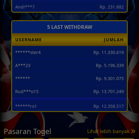
A****3
Rp. 77.410
5 LAST WITHDRAW
USERNAME
JUMLAH
******
Rp. 9.301.075
Rud***o15
Rp. 13.701.249
******ro1
Rp. 12.358.517
******7
Rp. 15.203.548
Fi***99
Rp. 11.756.380
Pasaran Togel
Lihat lebih banyak