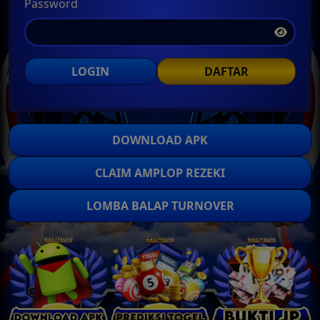
Password
LOGIN
DAFTAR
DOWNLOAD APK
CLAIM AMPLOP REZEKI
LOMBA BALAP TURNOVER